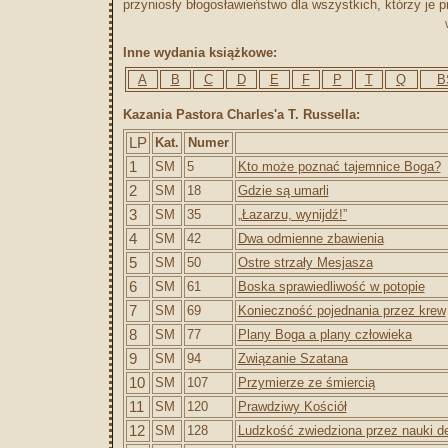
przyniosły błogosławieństwo dla wszystkich, którzy je p
Inne wydania książkowe:
A
B
C
D
E
F
P
T
Q
B
Kazania Pastora Charles'a T. Russella:
LP
Kat.
Numer
1
SM
5
Kto może poznać tajemnice Boga?
2
SM
18
Gdzie są umarli
3
SM
35
„Łazarzu, wynijdź!”
4
SM
42
Dwa odmienne zbawienia
5
SM
50
Ostre strzały Mesjasza
6
SM
61
Boska sprawiedliwość w potopie
7
SM
69
Konieczność pojednania przez krew
8
SM
77
Plany Boga a plany człowieka
9
SM
94
Związanie Szatana
10
SM
107
Przymierze ze śmiercią
11
SM
120
Prawdziwy Kościół
12
SM
128
Ludzkość zwiedziona przez nauki 