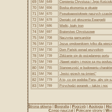
69
SM
649
Cierpienia Chrystusa i Jego Kościoł
70
SM
656
Boska ekonomia w okupie
71
SM
670
Pseudoapostołowie naszych czasó
72
SM
678
Dwojaki cel głoszenia Ewangelii
73
SM
686
Wielki, biały tron
74
SM
697
Braterstwo Chrystusowe
75
SM
708
Naczynia garncarskie
76
SM
719
Jezus orędownikiem tylko dla wierz
77
SM
730
Dom Pański ponad wszystkim
78
SM
739
Zbliżanie się do pożądanego portu
79
SM
749
„Nawet wiatry i morze są mu posłus
80
SM
755
Stanowczość w budowaniu charakte
81
SM
766
„Jestci grzech na śmierć”
82
SM
779
A to, co się podoba Panu, aby się 
83
SM
789
Przychodzi poranek – także i noc
S
trona główna
|
B
iografia
|
P
ogrzeb
|
A
pologia
|
H
is
C
zego nauczał
|
P
olecane strony
|
W
y