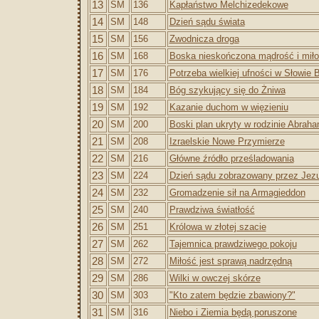
13
SM
136
Kapłaństwo Melchizedekowe
14
SM
148
Dzień sądu świata
15
SM
156
Zwodnicza droga
16
SM
168
Boska nieskończona mądrość i mił
17
SM
176
Potrzeba wielkiej ufności w Słowie
18
SM
184
Bóg szykujący się do Żniwa
19
SM
192
Kazanie duchom w więzieniu
20
SM
200
Boski plan ukryty w rodzinie Abrah
21
SM
208
Izraelskie Nowe Przymierze
22
SM
216
Główne źródło prześladowania
23
SM
224
Dzień sądu zobrazowany przez Jez
24
SM
232
Gromadzenie sił na Armagieddon
25
SM
240
Prawdziwa światłość
26
SM
251
Królowa w złotej szacie
27
SM
262
Tajemnica prawdziwego pokoju
28
SM
272
Miłość jest sprawą nadrzędną
29
SM
286
Wilki w owczej skórze
30
SM
303
"Kto zatem będzie zbawiony?"
31
SM
316
Niebo i Ziemia będą poruszone