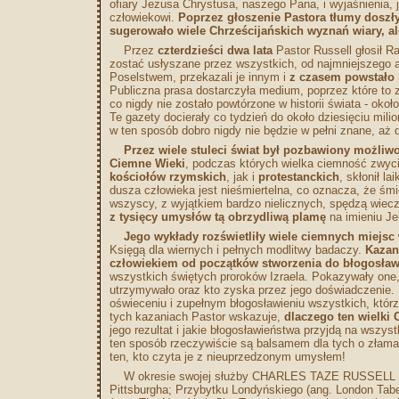
ofiary Jezusa Chrystusa, naszego Pana, i wyjaśnienia, 
człowiekowi.
Poprzez głoszenie Pastora tłumy doszły
sugerowało wiele Chrześcijańskich wyznań wiary, a
Przez
czterdzieści dwa lata
Pastor Russell głosił Ra
zostać usłyszane przez wszystkich, od najmniejszego aż 
Poselstwem, przekazali je innym i
z czasem powstało 
Publiczna prasa dostarczyła medium, poprzez które to
co nigdy nie zostało powtórzone w historii świata - okoł
Te gazety docierały co tydzień do około dziesięciu milio
w ten sposób dobro nigdy nie będzie w pełni znane, aż
Przez wiele stuleci świat był pozbawiony możliwo
Ciemne
Wieki
, podczas których wielka ciemność zwyci
kościołów rzymskich
, jak i
protestanckich
, skłonił l
dusza człowieka jest nieśmiertelna, co oznacza, że śmi
wszyscy, z wyjątkiem bardzo nielicznych, spędzą wieczn
z tysięcy umysłów tą obrzydliwą plamę
na imieniu Je
Jego wykłady rozświetliły wiele ciemnych miejsc 
Księgą dla wiernych i pełnych modlitwy badaczy.
Kazan
człowiekiem od początków stworzenia do błogosławi
wszystkich świętych proroków Izraela. Pokazywały one, 
utrzymywało oraz kto zyska przez jego doświadczenie.
oświeceniu i zupełnym błogosławieniu wszystkich, któ
tych kazaniach Pastor wskazuje,
dlaczego ten wielki 
jego rezultat i jakie błogosławieństwa przyjdą na wszys
ten sposób rzeczywiście są balsamem dla tych o złaman
ten, kto czyta je z nieuprzedzonym umysłem!
W okresie swojej służby CHARLES TAZE RUSSELL był 
Pittsburgha; Przybytku Londyńskiego (ang. London Taber