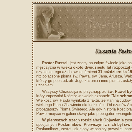
Pastor Russell
jest znany na całym świecie jako n
mężczyzna
w wieku około dwudziestu lat rozpoczął
czynienie tego aż do swojej śmierci
31 października 1
niż połączone pisma św. Pawła, św. Jana, Ariusza, Wald
którzy go poprzedzali. Jego kazania i inne pisma zost
uznaniem.
Wszyscy Chrześcijanie przyznają, że
św. Paweł by
który zapewniał Kościół w swoich czasach: "
Nie schra
Wielkość św. Pawła wynikała z faktu, że Pan najcudown
wielkiego Planu Zbawienia dla ludzkości. Od czasów Apos
propagatorzy Pisma Świętego. Ale gdy historia Kościoła
Pawle miejsce w galerii sławy jako propagator Ewange
W pierwszych trzech rozdziałach Objawienia
zost
specjalnych
Posłanników
.
Pierwszym z nich był św.
Posłannikowi, został udzielony wspaniały przywilej jas