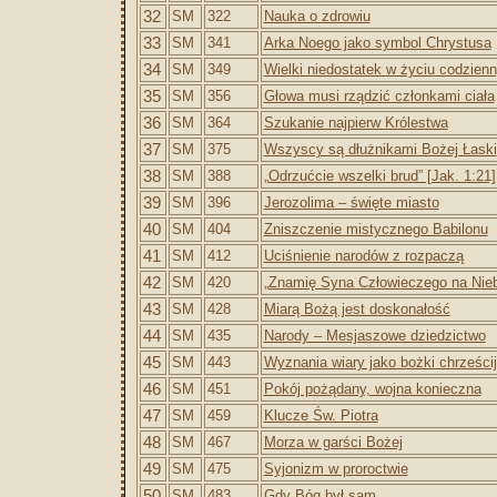
32
SM
322
Nauka o zdrowiu
33
SM
341
Arka Noego jako symbol Chrystusa
34
SM
349
Wielki niedostatek w życiu codzien
35
SM
356
Głowa musi rządzić członkami ciała
36
SM
364
Szukanie najpierw Królestwa
37
SM
375
Wszyscy są dłużnikami Bożej Łaski
38
SM
388
„Odrzućcie wszelki brud” [Jak. 1:21]
39
SM
396
Jerozolima – święte miasto
40
SM
404
Zniszczenie mistycznego Babilonu
41
SM
412
Uciśnienie narodów z rozpaczą
42
SM
420
„Znamię Syna Człowieczego na Nieb
43
SM
428
Miarą Bożą jest doskonałość
44
SM
435
Narody – Mesjaszowe dziedzictwo
45
SM
443
Wyznania wiary jako bożki chrześci
46
SM
451
Pokój pożądany, wojna konieczna
47
SM
459
Klucze Św. Piotra
48
SM
467
Morza w garści Bożej
49
SM
475
Syjonizm w proroctwie
50
SM
483
Gdy Bóg był sam