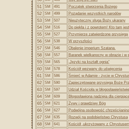
51
SM
491
Początek stworzenia Bożego
52
SM
499
Pożądanie wszystkich narodów
53
SM
507
Nieużyteczny sługa Boży ukarany
54
SM
516
Do piekła i z powrotem! Kto tam jes
55
SM
527
Przymierze zatwierdzone przysięgą
56
SM
538
W przyszłości
57
SM
546
Obalenie imperium Szatana.
58
SM
557
Baranek wielkanocny w obrazie i w 
59
SM
565
„Języki na kształt ognia”
60
SM
578
Kościół wezwany do uświęcenia
61
SM
586
Śmierć w Adamie - życie w Chrystu
62
SM
590
Zapieczętowane przysięgą Boże Pr
63
SM
597
Udział Kościoła w błogosławieństwie
64
SM
609
Błogosławiona nadzieja dla cierpiące
65
SM
621
Żywy i prawdziwy Bóg
66
SM
627
Podwójna osobowość chrześcijanin
67
SM
635
Rozwój na podobieństwo Chrystusa
68
SM
641
Kościół „ukrzyżowany z Chrystusem