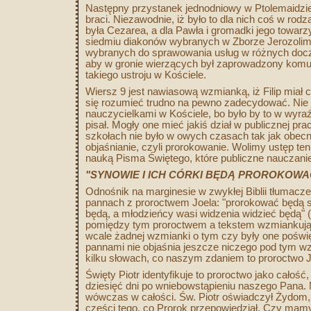
Następny przystanek jednodniowy w Ptolemaidzi
braci. Niezawodnie, iż było to dla nich coś w ro
była Cezarea, a dla Pawła i gromadki jego towarz
siedmiu diakonów wybranych w Zborze Jerozolim
wybranych do sprawowania usług w różnych docze
aby w gronie wierzących był zaprowadzony komu
takiego ustroju w Kościele.
Wiersz 9 jest nawiasową wzmianką, iż Filip miał c
się rozumieć trudno na pewno zadecydować. Nie 
nauczycielkami w Kościele, bo było by to w wyra
pisał. Mogły one mieć jakiś dział w publicznej p
szkołach nie było w owych czasach tak jak obecni
objaśnianie, czyli prorokowanie. Wolimy ustęp te
nauką Pisma Świętego, które publiczne nauczani
"SYNOWIE I ICH CÓRKI BĘDĄ PROROKOWA
Odnośnik na marginesie w zwykłej Biblii tłumaczen
pannach z proroctwem Joela: "prorokować będą s
będą, a młodzieńcy wasi widzenia widzieć będą" 
pomiędzy tym proroctwem a tekstem wzmiankując
wcale żadnej wzmianki o tym czy były one poświę
pannami nie objaśnia jeszcze niczego pod tym 
kilku słowach, co naszym zdaniem to proroctwo 
Święty Piotr identyfikuje to proroctwo jako całoś
dziesięć dni po wniebowstąpieniu naszego Pana. N
wówczas w całości. Św. Piotr oświadczył Żydom, 
części tego, co Prorok przepowiedział. Czy mam