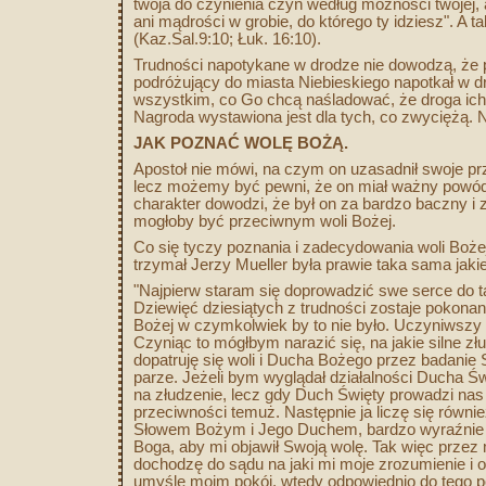
twoja do czynienia czyń według możności twojej, 
ani mądrości w grobie, do którego ty idziesz". A t
(Kaz.Sal.9:10; Łuk. 16:10).
Trudności napotykane w drodze nie dowodzą, że p
podróżujący do miasta Niebieskiego napotkał w 
wszystkim, co Go chcą naśladować, że droga ich
Nagroda wystawiona jest dla tych, co zwyciężą. 
JAK POZNAĆ WOLĘ BOŻĄ.
Apostoł nie mówi, na czym on uzasadnił swoje pr
lecz możemy być pewni, że on miał ważny powód 
charakter dowodzi, że był on za bardzo baczny i 
mogłoby być przeciwnym woli Bożej.
Co się tyczy poznania i zadecydowania woli Bożej o
trzymał Jerzy Mueller była prawie taka sama jak
"Najpierw staram się doprowadzić swe serce do ta
Dziewięć dziesiątych z trudności zostaje pokonan
Bożej w czymkolwiek by to nie było. Uczyniwszy 
Czyniąc to mógłbym narazić się, na jakie silne z
dopatruję się woli i Ducha Bożego przez badanie
parze. Jeżeli bym wyglądał działalności Ducha Ś
na złudzenie, lecz gdy Duch Święty prowadzi nas
przeciwności temuż. Następnie ja liczę się równi
Słowem Bożym i Jego Duchem, bardzo wyraźnie uk
Boga, aby mi objawił Swoją wolę. Tak więc przez 
dochodzę do sądu na jaki mi moje zrozumienie i o
umyśle moim pokój, wtedy odpowiednio do tego p