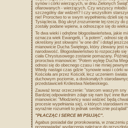
synów i córki wierzących, w dniu Zielonych Świą
ofiarowanych - wierzących. Czy wszyscy młodsi C
szczególny dar widzeń? I czy wszystkim starszy
nie! Proroctwo to w swym wypełnieniu dzieli się n
Tysiąclecia. Bóg ukrył zrozumienie tej rzeczy do
zostały podane wpierw, a odnoszące się do wieku
Te dwa wieki i odrębne błogosławieństwa, jakie mi
oznacza wiek Ewangelii, i "a potem", odnosi się 
określony jest słowami "w one dni" i dotąd jesz
mianowicie Ducha Świętego, który zlewany jest na
narodowość. Błogosławieństwo to rozpoczęło się 
ciała Chrystusowego zostanie pomazany. Później d
proroctwa mianowicie: "Potem wyleję Ducha Mego 
odnosi się do obecnego czasu i nie mniej pewnym 
Wtedy nastąpi czas gdzie "synowie wasi i córki 
Kościoła ani przez Kościół, lecz uczeniem świat
duchowym poziomie, a doskonałych starodawnych
przedstawicieli Królestwa Niebieskiego.
Zauważ teraz orzeczenie: "starcom waszym sny si
Bardziej odpowiednim zdaje się nam być inne tłum
mianowicie: "Młodzieńcy wasi widzieć będą chwal
procesie wypełniania się), o których starodawni m
wyraźnie rozumieli to jednak serdecznie pożądali"
"PŁACZĄC I SERCE MI PSUJĄC".
Agabus posiadał dar prorokowania, w znaczeniu
przepowiadać wydarzenia należące do przyszłoś