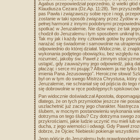
Agabus przepowiedział poprzednio, iż wielki głód 
Klaudiusza Cezara (Dz.Ap. 11:28). Ten przyszed
pas Pawła i związawszy sobie ręce i nogi, przep
zostanie w taki sposób związany przez Żydów w 
pełnej harmonii z innymi podobnymi przepowiednia
spotkać w Jeruzalemie. Nie dziw więc że tak jego t
chodził do Jeruzalemu i tym sposobem uniknął tru
Tak my jak i każdy inny człowiek gotów by pomyśl
narażać się świadomie i samowolnie na utrapieni
odpowiednio do której działał. Widocznie, iż zna
wykonania podjętego obowiązku, bez względu na t
rozumieć, jakoby św. Paweł z zimnym stoicyzme
ustąpić, gdy zauważymy jego odpowiedź, jaką da
płacząc i serce mi psując? Albowiem ja nie tylko
imienia Pana Jezusowego". Heroiczne słowa! Szl
był on w tym do swego Mistrza Chrystusa, który
Jeruzalemie, nie schraniał się od pójścia do tego
się dobrowolnie w ręce podstępnych spiskowców
Pan widocznie doświadczał Apostoła, dopomagając 
dlatego, że on tych przymiotów jeszcze nie posiada
uszlachetnić już zacny jego charakter. Nastręcz
ślubem, w mocnym postanowieniu wykonania wier
dotrzyma on tego ślubu? Czy dotrzyma swego zobo
przykrościami, jakie ludzie uczynić mu mieli lub
ducha, z jego wierności i odwagi. Gdy Paweł zroz
dobrze, że Ojciec Niebieski pokieruje wszystkimi
Jego pójście do Jeruzalemu było prawdopodobnie 