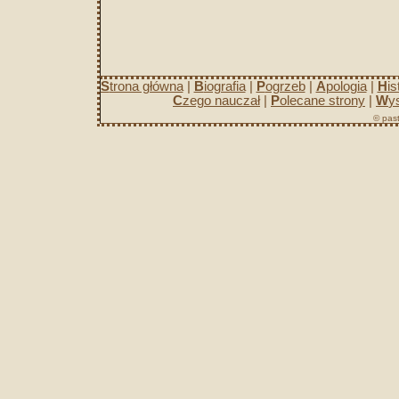
S
trona główna
|
B
iografia
|
P
ogrzeb
|
A
pologia
|
H
is
C
zego nauczał
|
P
olecane strony
|
W
y
© past