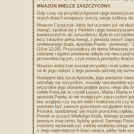
MNAZON WIELCE ZASZCZYCONY.
Gdy czas się przybliżył Apostoł i jego towarzysz
onych dniach wziąwszy rzeczy swoje szliśmy do
Mnazon Cyryjczyk, który był uczniem już od dłuż
stanąć, spotkał się z Pawłem i jego towarzyszami
towarzyszył im do Jeruzalemu. Była to szczęśli
lecz zarazem pełna trwogi, z powodu owych zapow
umiłowanego brata, apostoła Pawła - ponieważ: "Je
(1Kor.12:26). Przyszedłszy do domu Mnazona zosta
zebranie i ogólne powitanie odbyło się nieco późn
przewodniczącym, czyli mówcą pomiędzy braćmi
Mnazon widocznie oceniał przywilej i miał sobie
na ile jego radość z tego powodu później się wz
Następne lata życia Apostoła, jego poważne stano
udzielały się wszystkim, musiały niezawodnie wy
wszystkie jego starania podjęte przez niego dla 
siebie Pana jak to czynili Łazarz, Maria i Marta 
apostoła Pawła, to nie mniejszym zaszczytem je
bez względu czy są oni słabi i małoznaczni czy 
powinien być zawsze gościnnym względem braci, je
Proroka, spodziewać się może prorockiej zapłaty, 
Prorok w oczach Wielkiego Króla, którego przed
pewnym znaczeniu, byłoby gościć Samego Pana an
możemy wyświadczyć żadnej osobistej usługi, w
z Jego najmniejszych braci uważa, jakby była 