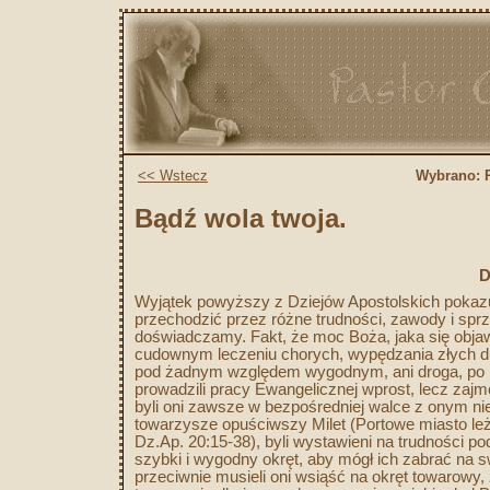
<< Wstecz
Wybrano:
Bądź wola twoja.
D
Wyjątek powyższy z Dziejów Apostolskich pokazuj
przechodzić przez różne trudności, zawody i spr
doświadczamy. Fakt, że moc Boża, jaka się obja
cudownym leczeniu chorych, wypędzania złych duch
pod żadnym względem wygodnym, ani droga, po któr
prowadzili pracy Ewangelicznej wprost, lecz zaj
byli oni zawsze w bezpośredniej walce z onym nie
towarzysze opuściwszy Milet (Portowe miasto l
Dz.Ap. 20:15-38), byli wystawieni na trudności p
szybki i wygodny okręt, aby mógł ich zabrać na 
przeciwnie musieli oni wsiąść na okręt towarowy,