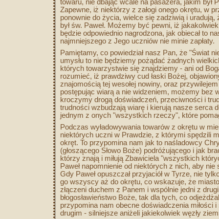
towaru, nie dbając wcale na pasażera, jakim był 
Zapewne, iż niektórzy z załogi onego okrętu, w p
ponownie do życia, wielce się zadziwią i uradują,
był św. Paweł. Możemy być pewni, iż jakakolwi
będzie odpowiednio nagrodzona, jak obiecał to n
najmniejszego z Jego uczniów nie minie zapłaty.
Pamiętamy, co powiedział nasz Pan, że "Świat nie
umysłu to nie będziemy pożądać żadnych wielkich 
których towarzystwie się znajdziemy - ani od B
rozumieć, iż prawdziwy cud łaski Bożej, objawi
znajomością tej wesołej nowiny, oraz przywilej
postępując wiarą a nie widzeniem, możemy bez wą
kroczymy drogą doświadczeń, przeciwności i trudów
trudności wzbudzają wiarę i kierują nasze serca 
jednym z onych "wszystkich rzeczy", które po
Podczas wyładowywania towarów z okrętu w mieści
niektórych uczni w Prawdzie, z którymi spędzili m
okręt. To przypomina nam jak to naśladowcy Chr
(głoszącego Słowo Boże) podróżującego i jak bra
którzy znają i miłują Zbawiciela "wszystkich któr
Paweł napomnienie od niektórych z nich, aby nie
Gdy Paweł opuszczał przyjaciół w Tyrze, nie tylko
go wszyscy aż do okrętu, co wskazuje, że miast
złączeni duchem z Panem i wspólnie jedni z drug
błogosławieństwo Boże, tak dla tych, co odjeżdżal
przypomina nam obecne doświadczenia miłości i s
drugim - silniejsze aniżeli jakiekolwiek węzły ziem