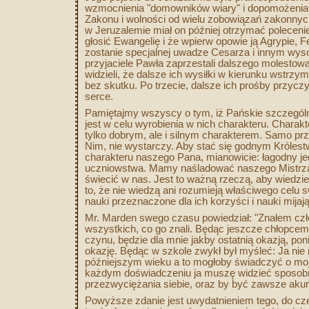
wzmocnienia "domowników wiary" i dopomożenia 
Zakonu i wolności od wielu zobowiązań zakonnych,
w Jeruzalemie miał on później otrzymać polecenie
głosić Ewangelię i że wpierw opowie ją Agrypie, 
zostanie specjalnej uwadze Cesarza i innym wy
przyjaciele Pawła zaprzestali dalszego molestowan
widzieli, że dalsze ich wysiłki w kierunku wstrzy
bez skutku. Po trzecie, dalsze ich prośby przycz
serce.
Pamiętajmy wszyscy o tym, iż Pańskie szczegól
jest w celu wyrobienia w nich charakteru. Charak
tylko dobrym, ale i silnym charakterem. Samo prz
Nim, nie wystarczy. Aby stać się godnym Króles
charakteru naszego Pana, mianowicie: łagodny jed
uczniowstwa. Mamy naśladować naszego Mistrza, 
świecić w nas. Jest to ważną rzeczą, aby wiedzieć
to, że nie wiedzą ani rozumieją właściwego celu s
nauki przeznaczone dla ich korzyści i nauki mijaj
Mr. Marden swego czasu powiedział: "Znałem czł
wszystkich, co go znali. Będąc jeszcze chłopcem
czynu, będzie dla mnie jakby ostatnią okazją, po
okazję. Będąc w szkole zwykł był myśleć: Ja ni
późniejszym wieku a to mogłoby świadczyć o moj
każdym doświadczeniu ja muszę widzieć sposobno
przezwyciężania siebie, oraz by być zawsze akur
Powyższe zdanie jest uwydatnieniem tego, do cz